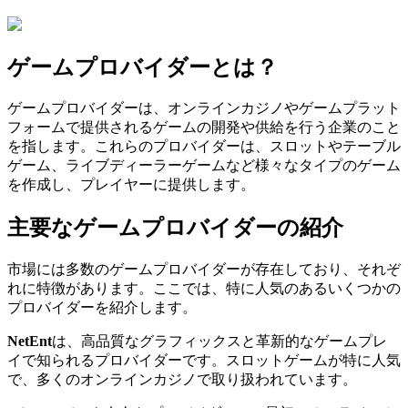
ゲームプロバイダーとは？
ゲームプロバイダーは、オンラインカジノやゲームプラット
フォームで提供されるゲームの開発や供給を行う企業のこと
を指します。これらのプロバイダーは、スロットやテーブル
ゲーム、ライブディーラーゲームなど様々なタイプのゲーム
を作成し、プレイヤーに提供します。
主要なゲームプロバイダーの紹介
市場には多数のゲームプロバイダーが存在しており、それぞ
れに特徴があります。ここでは、特に人気のあるいくつかの
プロバイダーを紹介します。
NetEnt
は、高品質なグラフィックスと革新的なゲームプレ
イで知られるプロバイダーです。スロットゲームが特に人気
で、多くのオンラインカジノで取り扱われています。