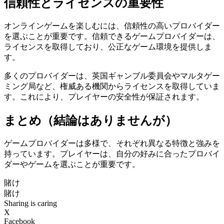
信頼性とライセンスの重要性
オンラインゲームを楽しむには、信頼性の高いプロバイダー
を選ぶことが重要です。信頼できるゲームプロバイダーは、
ライセンスを取得しており、公正なゲーム環境を提供しま
す。
多くのプロバイダーは、英国ギャンブル委員会やマルタゲー
ミング局など、権威ある機関からライセンスを取得していま
す。これにより、プレイヤーの安全性が保証されます。
まとめ（結論はありませんが）
ゲームプロバイダーは多様で、それぞれ異なる特徴と強みを
持っています。プレイヤーは、自分の好みに合ったプロバイ
ダーやゲームを選ぶことが重要です。
賭け
賭け
Sharing is caring
X
Facebook