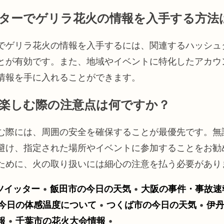
ターでゲリラ花火の情報を入手する方法
でゲリラ花火の情報を入手するには、関連するハッシュ
とが有効です。また、地域やイベントに特化したアカウ
情報を手に入れることができます。
楽しむ際の注意点は何ですか？
む際には、周囲の安全を確保することが最優先です。無
避け、指定された場所やイベントに参加することをお勧
ために、火の取り扱いには細心の注意を払う必要があり
 ツイッター
•
飯田市の今日の天気
•
大阪の事件・事故速
今日の体感温度について
•
つくば市の今日の天気
•
伊
報
•
千葉市の花火大会情報
•