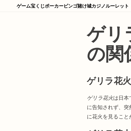
ゲーム
宝くじ
ポーカー
ビンゴ
賭け
城
カジノ
ルーレット
ゲリ
の関
ゲリラ花
ゲリラ花火
は日本
に告知されず、突
に花火を見ること