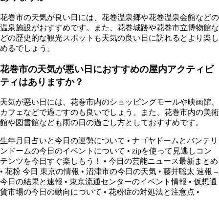
花巻市の天気が良い日には、花巻温泉郷や花巻温泉会館などの
温泉施設がおすすめです。また、花巻城跡や花巻市立博物館な
どの歴史的な観光スポットも天気の良い日に訪れるとより楽し
めるでしょう。
花巻市の天気が悪い日におすすめの屋内アクティビ
ティはありますか？
天気が悪い日には、花巻市内のショッピングモールや映画館、
カフェなどで過ごすのも良いでしょう。また、花巻市内の美術
館や図書館なども雨の日の過ごし方としておすすめです。
生年月日占いと今日の運勢について
•
ナゴヤドームとバンテリ
ンドームの今日のイベントについて
•
zipを使って見逃しコン
テンツを今日すぐ楽しもう！
•
今日の芸能ニュース最新まとめ
•
花粉 今日 東京の情報
•
沼津市の今日の天気
•
藤井聡太 速報 –
今日の結果と速報
•
東京流通センターのイベント情報
•
仮想通
貨市場の今日の動向について
•
花粉症の対処法と注意点
•