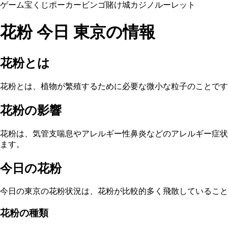
ゲーム
宝くじ
ポーカー
ビンゴ
賭け
城
カジノ
ルーレット
花粉 今日 東京の情報
花粉とは
花粉とは、植物が繁殖するために必要な微小な粒子のことです
花粉の影響
花粉は、気管支喘息やアレルギー性鼻炎などのアレルギー症状
ます。
今日の花粉
今日の東京の花粉状況は、花粉が比較的多く飛散していること
花粉の種類