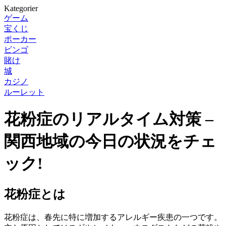
Kategorier
ゲーム
宝くじ
ポーカー
ビンゴ
賭け
城
カジノ
ルーレット
花粉症のリアルタイム対策 –
関西地域の今日の状況をチェ
ック!
花粉症とは
花粉症は、春先に特に増加するアレルギー疾患の一つです。