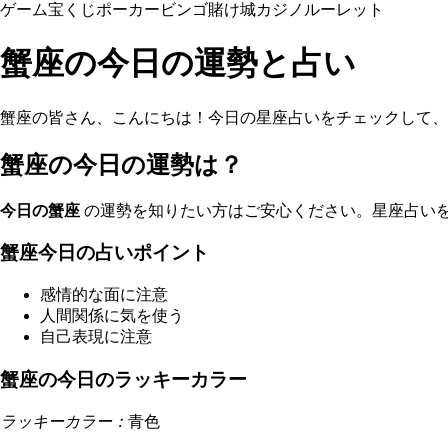
ゲーム
宝くじ
ポーカー
ビンゴ
賭け
城
カジノ
ルーレット
蟹座の今日の運勢と占い
蟹座の皆さん、こんにちは！今日の星座占いをチェックして、
蟹座の今日の運勢は？
今日の蟹座
の運勢を知りたい方はご安心ください。星座占い
蟹座今日の占いポイント
感情的な面に注意
人間関係に気を使う
自己表現に注意
蟹座の今日のラッキーカラー
ラッキーカラー：
青色