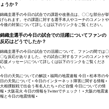
ょうか？
錦織圭選手の今日の試合での課題や改善点は、〇〇な部分が挙
げられます。その課題に対する選手本人やコーチのコメントや
今後の対策について詳しくは以下のリンクをご覧ください。
錦織圭選手の今日の試合での活躍についてファンの
反応はどうでしたか？
錦織圭選手の今日の試合での活躍について、ファンの間では〇
〇な反応がありました。その試合に対するファンのコメントや
応援メッセージについて詳しくは以下のリンクをご覧くださ
い。
今日の天気についての解説
•
福岡の地震速報 今日
•
松本市の今
日の天気について
•
今日のインターネット障害に関する情報
•
大相撲観戦で出会う有名人たち
•
のど自慢 今日についての情
報
•
大阪花火 今日の情報をTwitterでチェック！
•
大阪の地震速
報と今日の地震情報
•