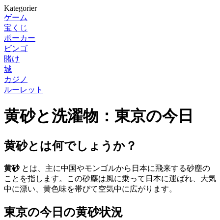
Kategorier
ゲーム
宝くじ
ポーカー
ビンゴ
賭け
城
カジノ
ルーレット
黄砂と洗濯物：東京の今日
黄砂とは何でしょうか？
黄砂
とは、主に中国やモンゴルから日本に飛来する砂塵の
ことを指します。この砂塵は風に乗って日本に運ばれ、大気
中に漂い、黄色味を帯びて空気中に広がります。
東京の今日の黄砂状況