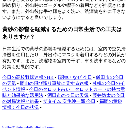
閉め切り、外出時のゴーグルや帽子の着用などが推奨されま
す。また、外出後は手や顔をよく洗い、洗濯物を外に干さな
いようにすると良いでしょう。
黄砂の影響を軽減するための日常生活での工夫は
ありますか？
日常生活での黄砂の影響を軽減するためには、室内で空気清
浄機を使用したり、外出時にマスクを着用するなどの対策が
有効です。また、洗濯物を室内で干す、車を洗車するなどの
対策も効果的です。
今日の高校野球速報NHK
•
風強い なぜ 今日
•
飯田市の今日
の天気
•
岡山の飛び降り事故に関する速報
•
札幌の今日のイ
ベント情報
•
今日のタロット占い – タロットカードの持つ意
味と効果的な活用法
•
酒田市の今日の天気
•
藤井聡太の今日
の対局速報と結果
•
ザタイム 安住紳一郎 今日
•
福岡の黄砂
情報：今日の状況
•
hello@doingdailydigital.com