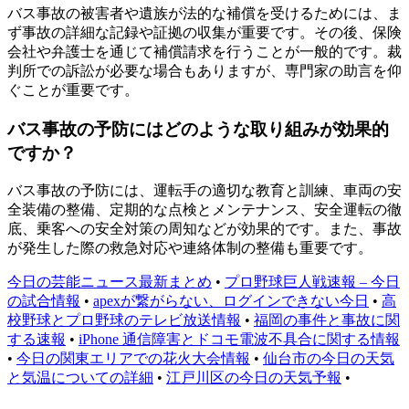
バス事故の被害者や遺族が法的な補償を受けるためには、ま
ず事故の詳細な記録や証拠の収集が重要です。その後、保険
会社や弁護士を通じて補償請求を行うことが一般的です。裁
判所での訴訟が必要な場合もありますが、専門家の助言を仰
ぐことが重要です。
バス事故の予防にはどのような取り組みが効果的
ですか？
バス事故の予防には、運転手の適切な教育と訓練、車両の安
全装備の整備、定期的な点検とメンテナンス、安全運転の徹
底、乗客への安全対策の周知などが効果的です。また、事故
が発生した際の救急対応や連絡体制の整備も重要です。
今日の芸能ニュース最新まとめ
•
プロ野球巨人戦速報 – 今日
の試合情報
•
apexが繋がらない、ログインできない今日
•
高
校野球とプロ野球のテレビ放送情報
•
福岡の事件と事故に関
する速報
•
iPhone 通信障害とドコモ電波不具合に関する情報
•
今日の関東エリアでの花火大会情報
•
仙台市の今日の天気
と気温についての詳細
•
江戸川区の今日の天気予報
•