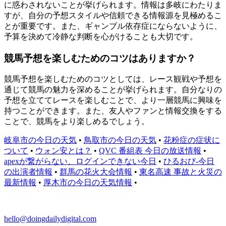
に惑わされないことが挙げられます。情報は多岐にわたりま
すが、自分の予想スタイルや信頼できる情報源を見極めるこ
とが重要です。また、ギャンブル依存症にならないように、
予算を決めて冷静な判断を心がけることも大切です。
競馬予想を楽しむためのコツはありますか？
競馬予想を楽しむためのコツとしては、レース観戦や予想を
通じて競馬の魅力を深めることが挙げられます。自分なりの
予想を立ててレースを楽しむことで、より一層競馬に興味を
持つことができます。また、友人やファンと情報交換をする
ことで、競馬をより楽しめるでしょう。
岐阜市の今日の天気
•
鳥取市の今日の天気
•
花粉症の症状に
ついて
•
ウォン安とは？
•
QVC 番組表 今日の放送情報
•
apexが繋がらない、ログインできない今日
•
ひるおび-今日
の出演者情報
•
群馬の花火大会情報
•
東名高速 事故と火災の
最新情報
•
厚木市の今日の天気情報
•
hello@doingdailydigital.com