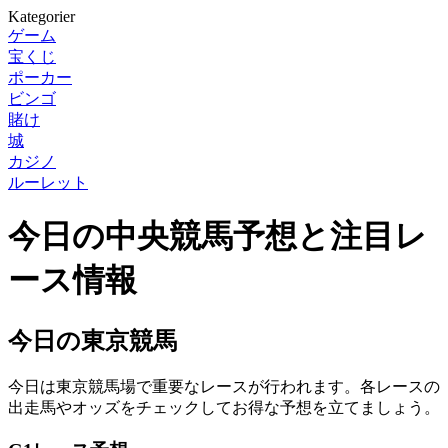
Kategorier
ゲーム
宝くじ
ポーカー
ビンゴ
賭け
城
カジノ
ルーレット
今日の中央競馬予想と注目レ
ース情報
今日の東京競馬
今日は東京競馬場で重要なレースが行われます。各レースの
出走馬やオッズをチェックしてお得な予想を立てましょう。