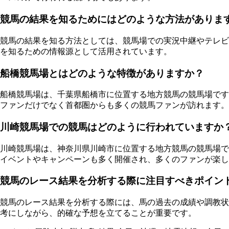
競馬の結果を知るためにはどのような方法がありま
競馬の結果を知る方法としては、競馬場での実況中継やテレビ
を知るための情報源として活用されています。
船橋競馬場とはどのような特徴がありますか？
船橋競馬場は、千葉県船橋市に位置する地方競馬の競馬場です
ファンだけでなく首都圏からも多くの競馬ファンが訪れます。
川崎競馬場での競馬はどのように行われていますか
川崎競馬場は、神奈川県川崎市に位置する地方競馬の競馬場で
イベントやキャンペーンも多く開催され、多くのファンが楽し
競馬のレース結果を分析する際に注目すべきポイン
競馬のレース結果を分析する際には、馬の過去の成績や調教状
考にしながら、的確な予想を立てることが重要です。