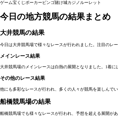
ゲーム
宝くじ
ポーカー
ビンゴ
賭け
城
カジノ
ルーレット
今日の地方競馬の結果まとめ
大井競馬の結果
今日は大井競馬場で様々なレースが行われました。注目のレー
メインレース結果
大井競馬場のメインレースは白熱の展開となりました。1着に
その他のレース結果
他にも多彩なレースが行われ、多くの人々が競馬を楽しんでい
船橋競馬場の結果
船橋競馬場でも様々なレースが行われ、予想を超える展開があ