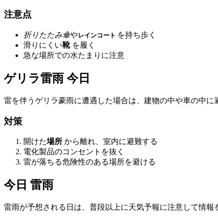
注意点
折りたたみ傘
や
を持ち歩く
レインコート
滑りにくい
靴
を履く
急な場所での水たまりに注意
ゲリラ雷雨 今日
雷を伴うゲリラ豪雨に遭遇した場合は、建物の中や車の中に
対策
開けた
場所
から離れ、室内に避難する
電化製品のコンセントを抜く
雷が落ちる危険性のある場所を避ける
今日 雷雨
雷雨が予想される日は、普段以上に天気予報に注意して情報