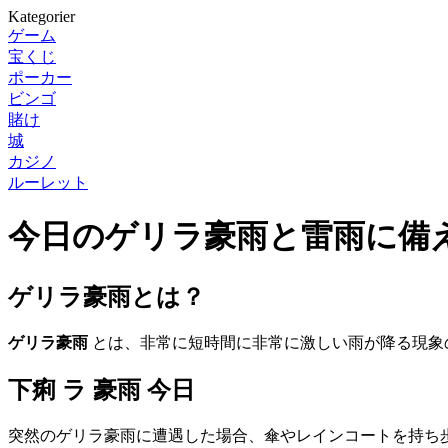
Kategorier
ゲーム
宝くじ
ポーカー
ビンゴ
賭け
城
カジノ
ルーレット
今日のゲリラ豪雨と雷雨に備
ゲリラ豪雨とは？
ゲリラ豪雨
とは、非常に短時間に非常に激しい雨が降る現象
下痢 ラ 豪雨 今日
突然のゲリラ豪雨に遭遇した場合、傘やレインコートを持ち