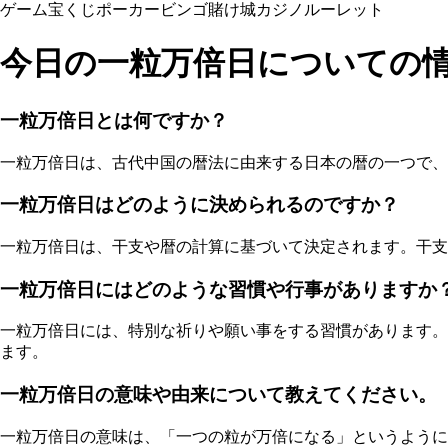
ゲーム
宝くじ
ポーカー
ビンゴ
賭け
城
カジノ
ルーレット
今日の一粒万倍日についての
一粒万倍日とは何ですか？
一粒万倍日は、古代中国の暦法に由来する日本の暦の一つで、
一粒万倍日はどのように決められるのですか？
一粒万倍日は、干支や暦の計算に基づいて決定されます。干支
一粒万倍日にはどのような習慣や行事がありますか
一粒万倍日には、特別な祈りや願い事をする習慣があります。
ます。
一粒万倍日の意味や由来について教えてください。
一粒万倍日の意味は、「一つの粒が万倍になる」というように