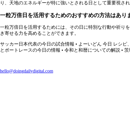
り、天地のエネルギーが特に強いとされる日として重要視され
一粒万倍日を活用するためのおすすめの方法はあり
一粒万倍日を活用するためには、その日に特別な行動や祈りを
き寄せる力を高めることができます。
サッカー日本代表の今日の試合情報
•
よーいどん 今日 レシ
とボートレースの今日の情報
•
令和と和暦についての解説
•
茨
hello@doingdailydigital.com