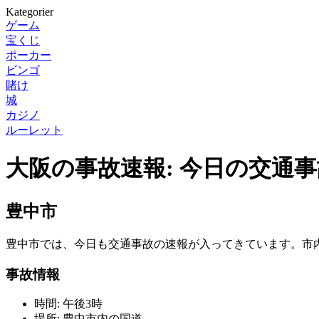
Kategorier
ゲーム
宝くじ
ポーカー
ビンゴ
賭け
城
カジノ
ルーレット
大阪の事故速報: 今日の交通
豊中市
豊中市では、今日も交通事故の速報が入ってきています。市
事故情報
時間: 午後3時
場所: 豊中市内の国道