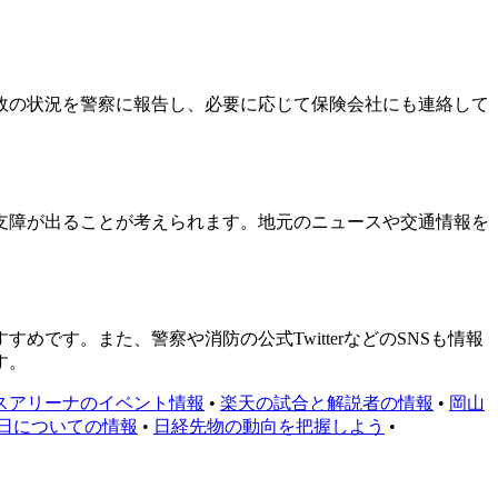
故の状況を警察に報告し、必要に応じて保険会社にも連絡して
支障が出ることが考えられます。地元のニュースや交通情報を
す。また、警察や消防の公式TwitterなどのSNSも情報
す。
スアリーナのイベント情報
•
楽天の試合と解説者の情報
•
岡山
今日についての情報
•
日経先物の動向を把握しよう
•