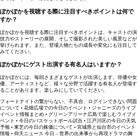
ぽかぽかを視聴する際に注目すべきポイントは何で
すか？
ぽかぽかを視聴する際に注目すべきポイントは、キャストの演
技力やストーリーの展開、そして撮影された美しい風景などが
挙げられます。また、登場人物たちの成長や変化にも注目して
みてください。
ぽかぽかにゲスト出演する有名人はいますか？
ぽかぽかには、毎回さまざまなゲストが出演します。俳優や女
優、アーティストなど、様々な分野で活躍する有名人が登場す
ることがあります。楽しみにしていてください。
フォートナイトの繋がらない、不具合、ログインできない問題
について
•
花畑広場での今日のイベント
•
ジャニーズのライブ
イベント情報まとめ
•
グリーンアリーナ広島で楽しむライブイ
ベント
•
今日のバスケットボール試合
•
江戸川区の今日の天気
予報
•
東芝の今日の株価について
•
宮城県と仙台市のイベント
情報
•
仰天ニュース 今日 – 世界の出来事から再現ドラマの舞