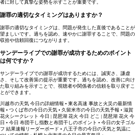
者に対して真摯な姿勢を示すことが重要です。
謝罪の適切なタイミングはありますか？
謝罪の適切なタイミングは、問題が発生した直後であることが
望ましいです。過ちを認め、速やかに謝罪することで、問題の
収拾や信頼回復につながります。
サンデーライブでの謝罪が成功するためのポイント
は何ですか？
サンデーライブでの謝罪が成功するためには、誠実さ、謙虚
さ、そして改善策の提示が重要です。過ちを認め、改善に向け
た取り組みを示すことで、視聴者や関係者の信頼を取り戻すこ
とができます。
川越市の天気 今日の詳細情報
•
東名高速 事故と火災の最新情
報
•
つくば市の今日の天気
•
久留米市の今日の天気予報
•
滋賀
花火シークレット 今日 | 琵琶湖 花火 今日 どこ | 琵琶湖 花火 今
日
•
今日 布団干し指数と布団干しのポイント
•
今日の女子ゴル
フ 結果速報リーダーボード
•
八王子市の今日の天気と気温に