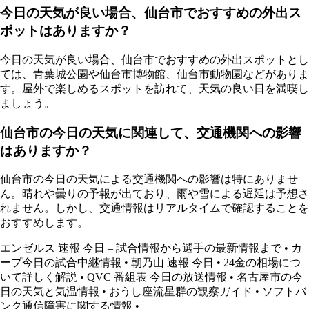
今日の天気が良い場合、仙台市でおすすめの外出ス
ポットはありますか？
今日の天気が良い場合、仙台市でおすすめの外出スポットとし
ては、青葉城公園や仙台市博物館、仙台市動物園などがありま
す。屋外で楽しめるスポットを訪れて、天気の良い日を満喫し
ましょう。
仙台市の今日の天気に関連して、交通機関への影響
はありますか？
仙台市の今日の天気による交通機関への影響は特にありませ
ん。晴れや曇りの予報が出ており、雨や雪による遅延は予想さ
れません。しかし、交通情報はリアルタイムで確認することを
おすすめします。
エンゼルス 速報 今日 – 試合情報から選手の最新情報まで
•
カ
ープ今日の試合中継情報
•
朝乃山 速報 今日
•
24金の相場につ
いて詳しく解説
•
QVC 番組表 今日の放送情報
•
名古屋市の今
日の天気と気温情報
•
おうし座流星群の観察ガイド
•
ソフトバ
ンク通信障害に関する情報
•