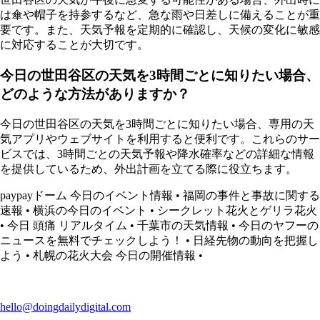
は傘や帽子を持参するなど、急な雨や日差しに備えることが重
要です。また、天気予報を定期的に確認し、天候の変化に敏感
に対応することが大切です。
今日の世田谷区の天気を3時間ごとに知りたい場合、
どのような方法がありますか？
今日の世田谷区の天気を3時間ごとに知りたい場合、専用の天
気アプリやウェブサイトを利用すると便利です。これらのサー
ビスでは、3時間ごとの天気予報や降水確率などの詳細な情報
を提供しているため、外出計画を立てる際に役立ちます。
paypayドーム 今日のイベント情報
•
福岡の事件と事故に関する
速報
•
横浜の今日のイベント
•
シークレット花火とゲリラ花火
•
今日 頭痛 リアルタイム
•
千葉市の天気情報
•
今日のヤフーの
ニュースを無料でチェックしよう！
•
日経先物の動向を把握し
よう
•
札幌の花火大会 今日の開催情報
•
hello@doingdailydigital.com