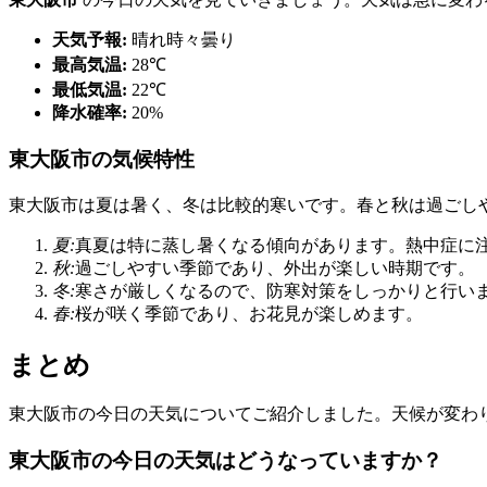
天気予報:
晴れ時々曇り
最高気温:
28℃
最低気温:
22℃
降水確率:
20%
東大阪市の気候特性
東大阪市は夏は暑く、冬は比較的寒いです。春と秋は過ごし
夏:
真夏は特に蒸し暑くなる傾向があります。熱中症に
秋:
過ごしやすい季節であり、外出が楽しい時期です。
冬:
寒さが厳しくなるので、防寒対策をしっかりと行い
春:
桜が咲く季節であり、お花見が楽しめます。
まとめ
東大阪市の今日の天気についてご紹介しました。天候が変わ
東大阪市の今日の天気はどうなっていますか？