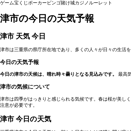
ゲーム
宝くじ
ポーカー
ビンゴ
賭け
城
カジノ
ルーレット
津市の今日の天気予報
津市 天気 今日
津市は三重県の県庁所在地であり、多くの人々が日々の生活を
今日の天気予報
今日の津市の天候は、晴れ時々曇りとなる見込みです。
最高気
津市の気候について
津市は四季がはっきりと感じられる気候です。春は桜が美しく
注意が必要です。
津市 今日の天気