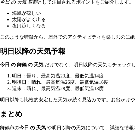
今日 の 天気 舞鶴
として注目されるポイントをご紹介します。
海風が涼しい
太陽がよく出る
夜は涼しくなる
このような特徴から、屋外でのアクティビティを楽しむのに絶
明日以降の天気予報
今日 の 舞鶴 の 天気
だけでなく、明日以降の天気もチェック
明日：曇り、最高気温23度、最低気温14度
明後日：晴れ、最高気温26度、最低気温16度
週末：晴れ、最高気温28度、最低気温18度
明日以降も比較的安定した天気が続く見込みです。お出かけや
まとめ
舞鶴市の
今日 の 天気
や明日以降の天気について、詳細な情報