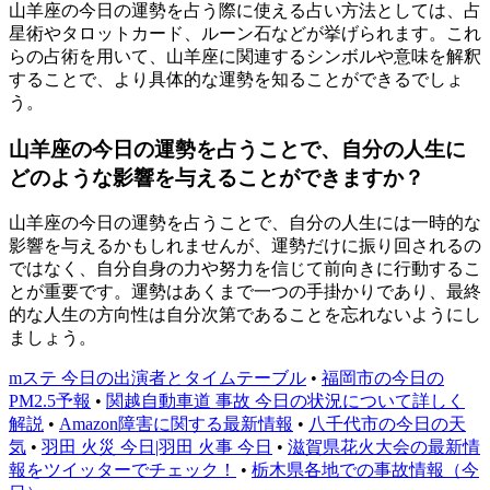
山羊座の今日の運勢を占う際に使える占い方法としては、占
星術やタロットカード、ルーン石などが挙げられます。これ
らの占術を用いて、山羊座に関連するシンボルや意味を解釈
することで、より具体的な運勢を知ることができるでしょ
う。
山羊座の今日の運勢を占うことで、自分の人生に
どのような影響を与えることができますか？
山羊座の今日の運勢を占うことで、自分の人生には一時的な
影響を与えるかもしれませんが、運勢だけに振り回されるの
ではなく、自分自身の力や努力を信じて前向きに行動するこ
とが重要です。運勢はあくまで一つの手掛かりであり、最終
的な人生の方向性は自分次第であることを忘れないようにし
ましょう。
mステ 今日の出演者とタイムテーブル
•
福岡市の今日の
PM2.5予報
•
関越自動車道 事故 今日の状況について詳しく
解説
•
Amazon障害に関する最新情報
•
八千代市の今日の天
気
•
羽田 火災 今日|羽田 火事 今日
•
滋賀県花火大会の最新情
報をツイッターでチェック！
•
栃木県各地での事故情報（今